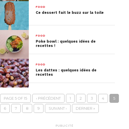
FOOD
Ce dessert fait le buzz sur la toile
FOOD
Poke bowl : quelques idées de
recettes !
FOOD
Les dattes : quelques idées de
recettes
PAGE 5 OF 15
‹ PRÉCÉDENT
1
2
3
4
5
6
7
8
9
SUIVANT ›
DERNIER »
PUBLICITÉ