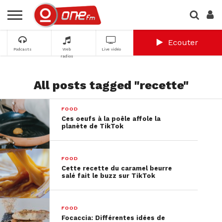
Ecouter
Podcasts
Web
Live vidéo
radios
All posts tagged "recette"
FOOD
Ces oeufs à la poêle affole la
planète de TikTok
FOOD
Cette recette du caramel beurre
salé fait le buzz sur TikTok
FOOD
Focaccia: Différentes idées de