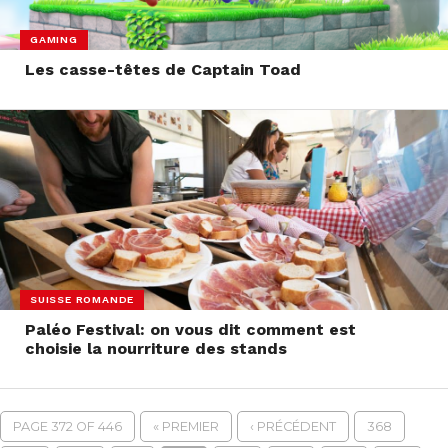
GAMING
Les casse-têtes de Captain Toad
SUISSE ROMANDE
Paléo Festival: on vous dit comment est
choisie la nourriture des stands
PAGE 372 OF 446
« PREMIER
‹ PRÉCÉDENT
368