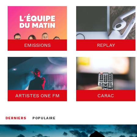
EMISSIONS
REPLAY
ARTISTES ONE FM
CARAC
DERNIERS
POPULAIRE