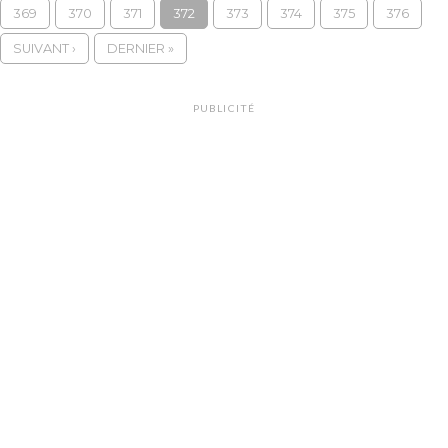
369
370
371
372
373
374
375
376
SUIVANT ›
DERNIER »
PUBLICITÉ