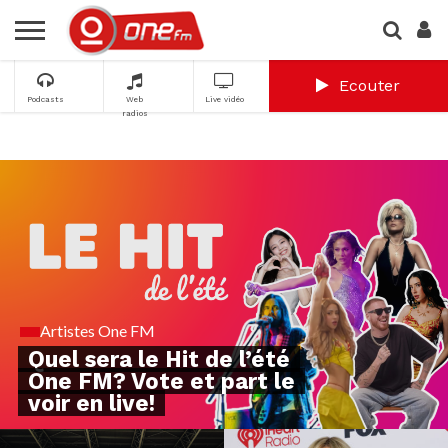
Ecouter
Podcasts
Web
Live vidéo
radios
Artistes One FM
Quel sera le Hit de l’été
One FM? Vote et part le
voir en live!