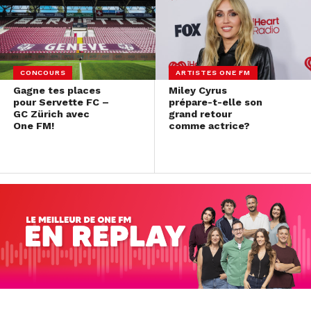
CONCOURS
ARTISTES ONE FM
Gagne tes places
Miley Cyrus
pour Servette FC –
prépare-t-elle son
GC Zürich avec
grand retour
One FM!
comme actrice?