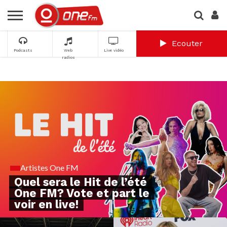
Ecouter
Podcasts
Web
Live vidéo
radios
Artistes One FM
Quel sera le Hit de l’été
One FM? Vote et part le
voir en live!