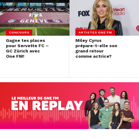
CONCOURS
ARTISTES ONE FM
Gagne tes places
Miley Cyrus
pour Servette FC –
prépare-t-elle son
GC Zürich avec
grand retour
One FM!
comme actrice?