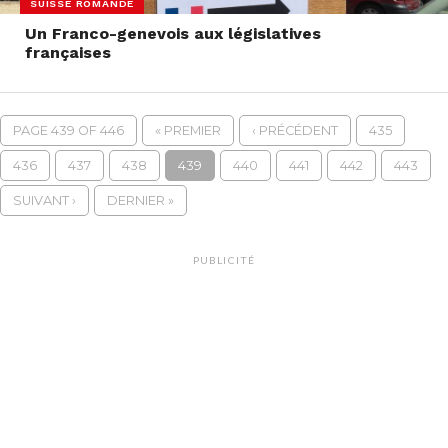
SUISSE ROMANDE
Un Franco-genevois aux législatives
françaises
PAGE 439 OF 446
« PREMIER
‹ PRÉCÉDENT
435
436
437
438
439
440
441
442
443
SUIVANT ›
DERNIER »
PUBLICITÉ