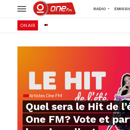
RADIO
EMISSI
ON AIR
PALÉO FESTIVAL 
Artistes One FM
Quel sera le Hit de l’
One FM? Vote et par