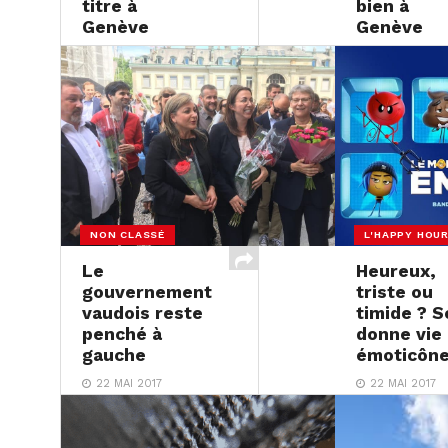
titre à
bien à
Genève
Genève
22 MAI 2017
22 MAI 2017
NON CLASSÉ
L'HAPPY HOU
Le
Heureux,
gouvernement
triste ou
vaudois reste
timide ? 
penché à
donne vie
gauche
émoticôn
22 MAI 2017
22 MAI 2017