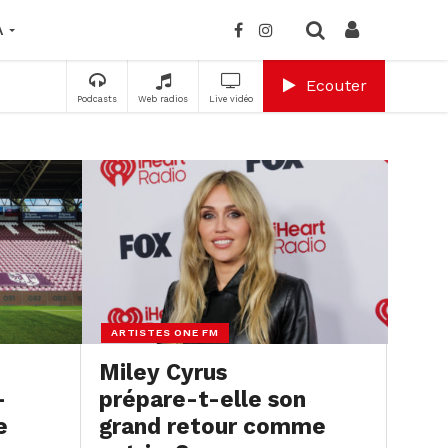
A
Ecouter
Podcasts
Web radios
Live vidéo
ARTISTES ONE FM
Miley Cyrus
–
prépare-t-elle son
e
grand retour comme