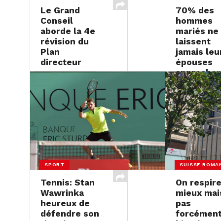
Le Grand
70% des
Conseil
hommes
aborde la 4e
mariés ne
révision du
laissent
Plan
jamais leu
directeur
épouses
approcher
23 MAI 2017
BBQ
23 MAI 2017
SPORT
SUISSE ROMA
Tennis: Stan
On respir
Wawrinka
mieux mai
heureux de
pas
défendre son
forcémen