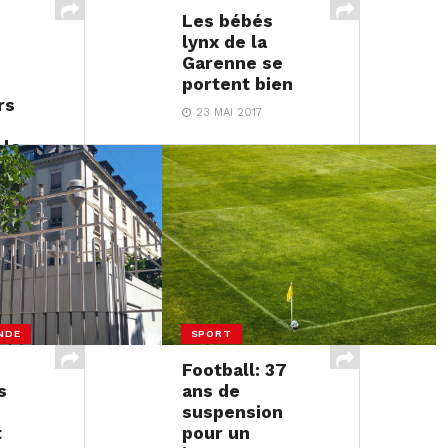
Les bébés
lynx de la
Garenne se
portent bien
rs
23 MAI 2017
 le
NDE
SPORT
e
Football: 37
s
ans de
suspension
t
pour un