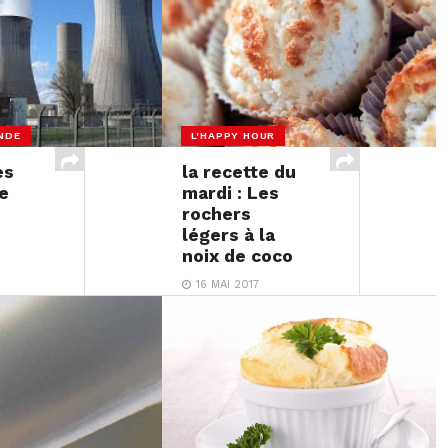
NDE
L'HAPPY HOUR
es
la recette du
e
mardi : Les
rochers
légers à la
noix de coco
16 MAI 2017