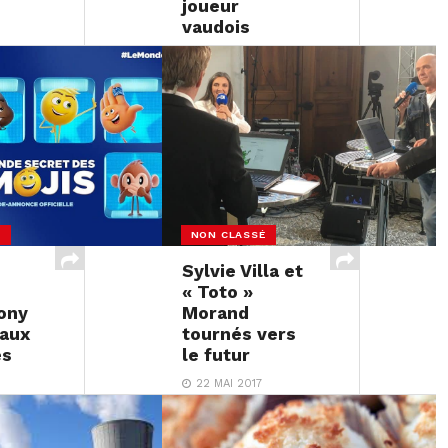
joueur
vaudois
22 MAI 2017
R
NON CLASSÉ
Sylvie Villa et
« Toto »
Sony
Morand
 aux
tournés vers
es
le futur
22 MAI 2017