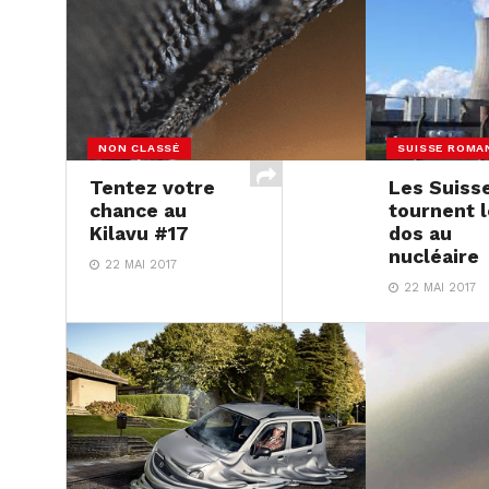
NON CLASSÉ
SUISSE ROMA
Tentez votre
Les Suiss
chance au
tournent l
Kilavu #17
dos au
nucléaire
22 MAI 2017
22 MAI 2017