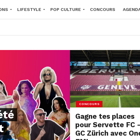
ONS
LIFESTYLE
POP CULTURE
CONCOURS
AGEND
2026
CONCOURS
été
Gagne tes places
pour Servette FC 
t
GC Zürich avec On