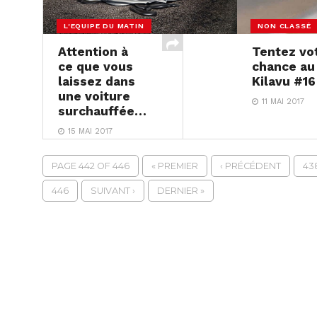
L'EQUIPE DU MATIN
NON CLASSÉ
Attention à
Tentez vo
ce que vous
chance au
laissez dans
Kilavu #16
une voiture
11 MAI 2017
surchauffée…
15 MAI 2017
PAGE 442 OF 446
« PREMIER
‹ PRÉCÉDENT
43
446
SUIVANT ›
DERNIER »