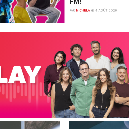
FM!
PAR
MICHELA
4 AOÛT 2026