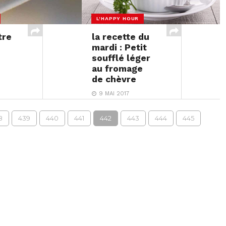
L'HAPPY HOUR
tre
la recette du
mardi : Petit
soufflé léger
au fromage
de chèvre
9 MAI 2017
8
439
440
441
442
443
444
445