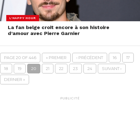
L'HAPPY HOUR
La fan belge croit encore à son histoire
d’amour avec Pierre Garnier
PAGE 20 OF 446
« PREMIER
‹ PRÉCÉDENT
16
17
18
19
20
21
22
23
24
SUIVANT ›
DERNIER »
PUBLICITÉ