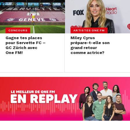
CONCOURS
ARTISTES ONE FM
Gagne tes places
Miley Cyrus
pour Servette FC –
prépare-t-elle son
GC Zürich avec
grand retour
One FM!
comme actrice?