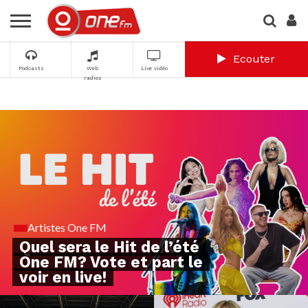
Ecouter
Podcasts
Web
Live vidéo
radios
Artistes One FM
Quel sera le Hit de l’été
One FM? Vote et part le
voir en live!