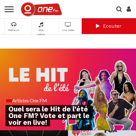
Ecouter
Podcasts
Web
Live vidéo
radios
Artistes One FM
Quel sera le Hit de l’été
One FM? Vote et part le
voir en live!