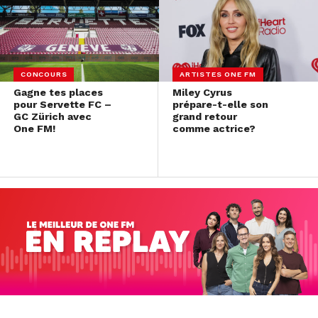
CONCOURS
ARTISTES ONE FM
Gagne tes places
Miley Cyrus
pour Servette FC –
prépare-t-elle son
GC Zürich avec
grand retour
One FM!
comme actrice?