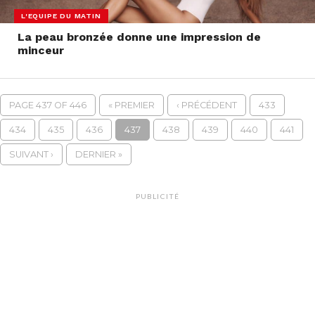
L'EQUIPE DU MATIN
La peau bronzée donne une impression de
minceur
PAGE 437 OF 446
« PREMIER
‹ PRÉCÉDENT
433
434
435
436
437
438
439
440
441
SUIVANT ›
DERNIER »
PUBLICITÉ