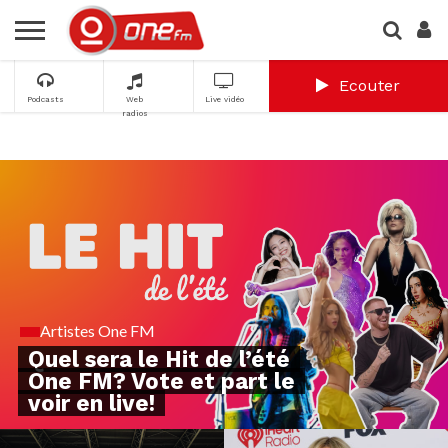
Ecouter
Podcasts
Web
Live vidéo
radios
Artistes One FM
Quel sera le Hit de l’été
One FM? Vote et part le
voir en live!