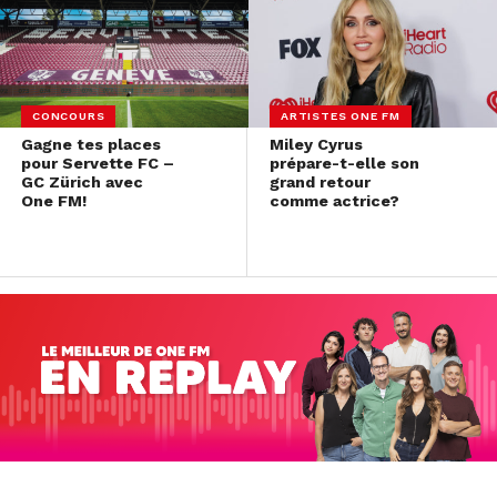
CONCOURS
ARTISTES ONE FM
Gagne tes places
Miley Cyrus
pour Servette FC –
prépare-t-elle son
GC Zürich avec
grand retour
One FM!
comme actrice?