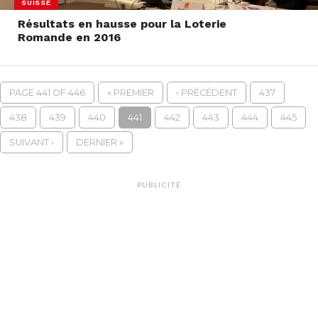
SUISSE
Résultats en hausse pour la Loterie
Romande en 2016
PAGE 441 OF 446
« PREMIER
‹ PRÉCÉDENT
437
438
439
440
441
442
443
444
445
SUIVANT ›
DERNIER »
PUBLICITÉ