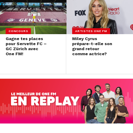
CONCOURS
ARTISTES ONE FM
Gagne tes places
Miley Cyrus
pour Servette FC –
prépare-t-elle son
GC Zürich avec
grand retour
One FM!
comme actrice?