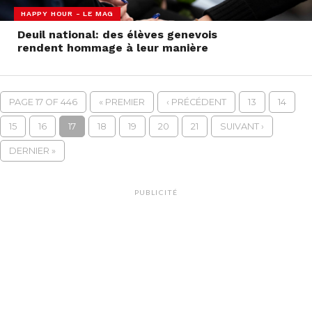
HAPPY HOUR - LE MAG
Deuil national: des élèves genevois
rendent hommage à leur manière
PAGE 17 OF 446
« PREMIER
‹ PRÉCÉDENT
13
14
15
16
17
18
19
20
21
SUIVANT ›
DERNIER »
PUBLICITÉ