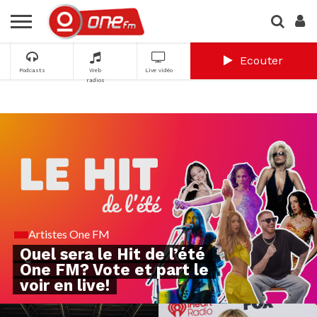
Ecouter
Podcasts
Web
Live vidéo
radios
Artistes One FM
Quel sera le Hit de l’été
One FM? Vote et part le
voir en live!